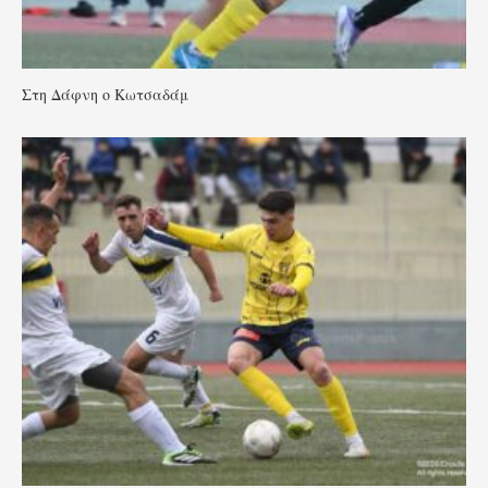
Στη Δάφνη ο Κωτσαδάμ