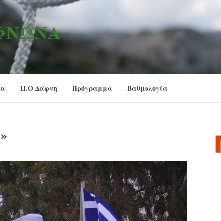
ΑΦΝΏΝΑ
ία
Π.Ο Δάφνη
Πρόγραμμα
Βαθμολογία
»