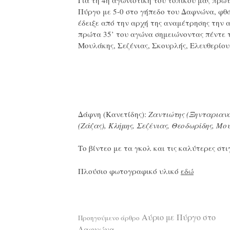
Για τη 4η αγωνιστική του τοπικού μας πρω
Πύργο με 5-0 στο γήπεδο του Δαφνώνα, φθά
έδειξε από την αρχή της αναμέτρησης την 
πρώτα 35’ του αγώνα σημειώνοντας πέντε 
Μουλάκης, Σεζένιας, Σκουρλής, Ελευθερίου
Δάφνη (Κανετίδης):
Ζαντιώτης (Ξηνταριανό
(Ζάζας), Κλήμης, Σεζένιας, Θεοδωρίδης, Μο
Το βίντεο με τα γκολ και τις καλύτερες στ
Πλούσιο φωτογραφικό υλικό
εδώ
Διαβάστε
Αύριο με Πύργο στο
Προηγούμενο άρθρο
Δαφνώνα