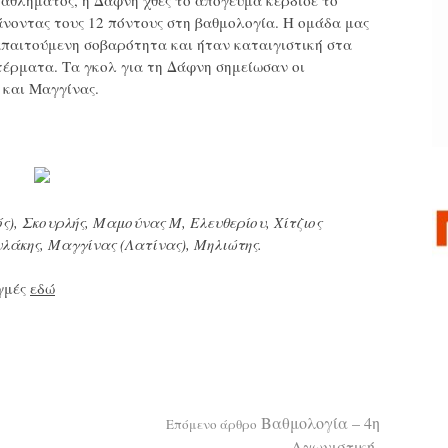
ταθλήματος, η Δάφνη χθες το απόγευμα κέρδισε το
νοντας τους 12 πόντους στη βαθμολογία. Η ομάδα μας
απαιτούμενη σοβαρότητα και ήταν καταιγιστική στα
τέρματα. Τα γκολ για τη Δάφνη σημείωσαν οι
 και Μαγγίνας.
ς), Σκουρλής, Μαμούνας Μ, Ελευθερίου, Χίτζιος
υλάκης, Μαγγίνας (Λατίνας), Μηλιώτης.
ιγμές
εδώ
Βαθμολογία – 4η
Επόμενο άρθρο
Αγωνιστική