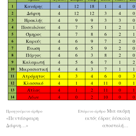
Κανάρης
4
12
18
1
4
0
1
Δάφνη
4
12
12
3
4
0
2
Ηρακλής
4
9
9
3
3
0
3
Ποσειδώνας
4
7
5
1
2
1
4
Όμηρος
4
7
8
6
2
1
5
Καρυές
4
6
9
7
2
0
6
Ένωση
4
6
5
9
2
0
7
Πύργος
4
6
3
8
2
0
8
Καλαμωτή
4
5
6
7
1
2
9
Μικρασιατική
4
4
3
7
1
1
10
Ατρόμητος
4
3
4
6
0
3
11
Κλασσικό
4
1
4
11
0
1
12
Άτλας
4
1
2
11
0
1
13
Λέων
4
0
2
10
0
0
14
Διαβάστε
Μια ακόμη
Προηγούμενο άρθρο
Επόμενο άρθρο
«Πεντάσφαιρη
εκτός έδρας δύσκολη
Δάφνη…»
αποστολή…
περισσότερα