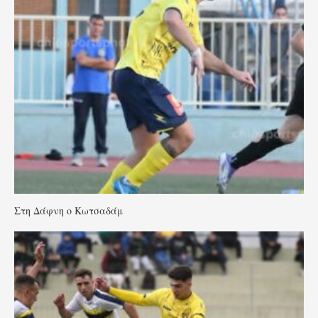
Στη Δάφνη ο Κωτσαδάμ