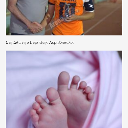
Στη Δάφνη ο Ευριπίδης Ακριβόπουλος