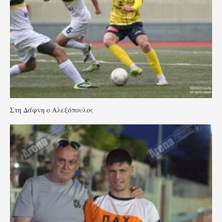
Στη Δάφνη ο Αλεξόπουλος