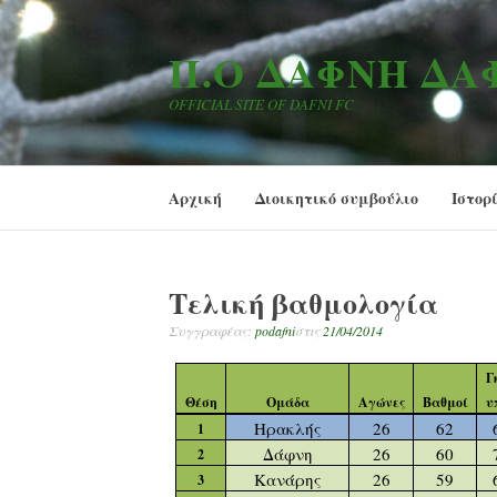
Μετάβαση
στο
Π.Ο ΔΆΦΝΗ Δ
περιεχόμενο
OFFICIAL SITE OF DAFNI FC
Αρχική
Διοικητικό συμβούλιο
Ιστορ
Τελική βαθμολογία
Συγγραφέας:
podafni
στις
21/04/2014
Γ
Θέση
Ομάδα
Αγώνες
Βαθμοί
υ
Ηρακλής
26
62
1
Δάφνη
26
60
2
Κανάρης
26
59
3