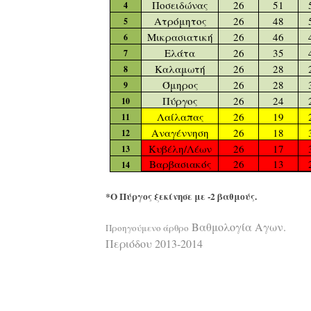
Ποσειδώνας
26
51
4
Ατρόμητος
26
48
5
Μικρασιατική
26
46
6
Ελάτα
26
35
7
Καλαμωτή
26
28
8
Όμηρος
26
28
9
Πύργος
26
24
10
Λαίλαπας
26
19
11
Αναγέννηση
26
18
12
Κυβέλη/Λέων
26
17
13
Βαρβασιακός
26
13
14
*Ο Πύργος ξεκίνησε με -2 βαθμούς.
Διαβάστε
Βαθμολογία Αγων.
Προηγούμενο άρθρο
Περιόδου 2013-2014
περισσότερ