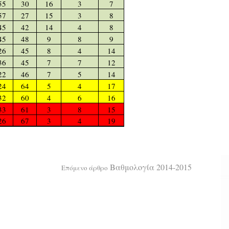
55
30
16
3
7
57
27
15
3
8
45
42
14
4
8
45
48
9
8
9
26
45
8
4
14
36
45
7
7
12
22
46
7
5
14
24
64
5
4
17
32
60
4
6
16
33
61
3
8
15
26
67
3
4
19
Βαθμολογία 2014-2015
Επόμενο άρθρο
α