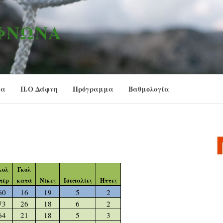
ΑΦΝΏΝΑ
ία
Π.Ο Δάφνη
Πρόγραμμα
Βαθμολογία
κολ
Γκολ
πέρ
κατά
Νίκες
Ισοπαλίες
Ήττες
60
16
19
5
2
73
26
18
6
2
64
21
18
5
3