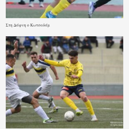
Στη Δάφνη ο Κωτσαδάμ