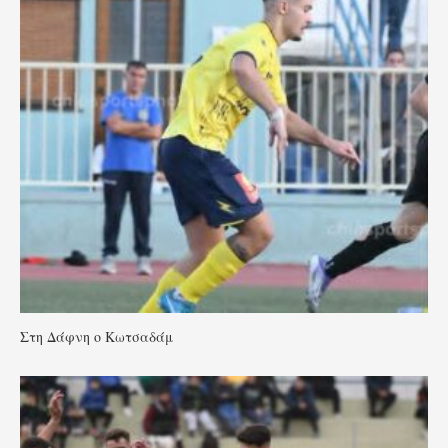
Στη Δάφνη ο Κωτσαδάμ