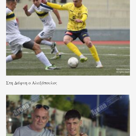
Στη Δάφνη ο Αλεξόπουλος