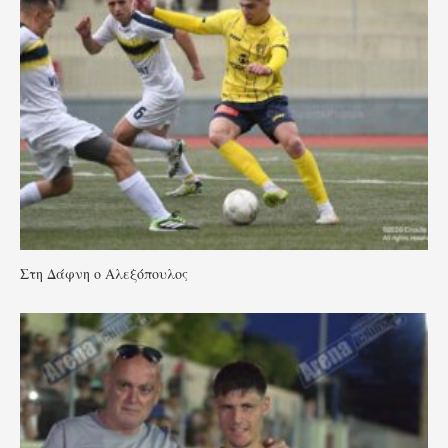
Στη Δάφνη ο Αλεξόπουλος