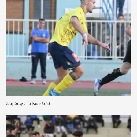
Στη Δάφνη ο Κωτσαδάμ