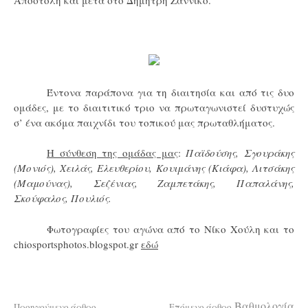
Αποστολή και μετά στο Δημήτρη Ζαννίκο.
Έντονα παράπονα για τη διαιτησία και από τις δυο
ομάδες, με το διαιτιτικό τριο να πρωταγωνιστεί δυστυχώς
σ’ ένα ακόμα παιχνίδι του τοπικού μας πρωταθλήματος.
Η σύνθεση της ομάδας μας
:
Παϊδούσης, Σγουράκης
(Μονιός), Χειλάς, Ελευθερίου, Κουιμάνης (Κιάφα), Λιτσάκης
(Μαμούνας), Σεζένιας, Ζαμπετάκης, Παπαλάνης,
Σκούφαλος, Πουλιός.
Φωτογραφίες του αγώνα από το Νίκο Χούλη και το
chiosportsphotos.blogspot.gr
εδώ
Βαθμολογία
Προηγούμενο άρθρο
Επόμενο άρθρο