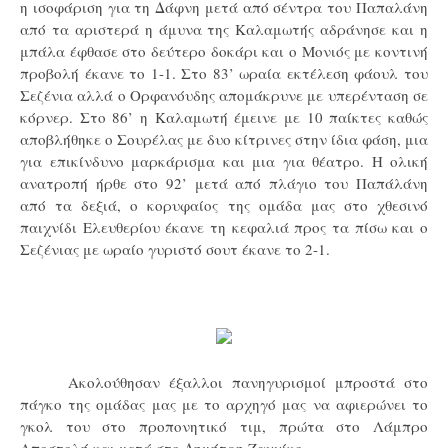
η ισοφάριση για τη Δάφνη μετά από σέντρα του Παπαλάνη
από τα αριστερά η άμυνα της Καλαμωτής αδράνησε και η
μπάλα έφθασε στο δεύτερο δοκάρι και ο Μονιός με κοντινή
προβολή έκανε το 1-1. Στο 83’ ωραία εκτέλεση φάουλ του
Σεζένια αλλά ο Ορφανόυδης απομάκρυνε με υπερένταση σε
κόρνερ. Στο 86’ η Καλαμωτή έμεινε με 10 παίκτες καθώς
αποβλήθηκε ο Σουρέλας με δυο κίτρινες στην ίδια φάση, μια
για επικίνδυνο μαρκάρισμα και μια για θέατρο. Η ολική
ανατροπή ήρθε στο 92’ μετά από πλάγιο του Παπάλάνη
από τα δεξιά, ο κορυφαίος της ομάδα μας στο χθεσινό
παιχνίδι Ελευθερίου έκανε τη κεφαλιά προς τα πίσω και ο
Σεζένιας με ωραίο γυριστό σουτ έκανε το 2-1.
Ακολούθησαν έξαλλοι πανηγυρισμοί μπροστά στο
πάγκο της ομάδας μας με το αρχηγό μας να αφιερώνει το
γκολ του στο προπονητικό τιμ, πρώτα στο Λάμπρο