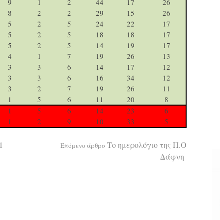
9
1
2
44
17
2
6
8
2
2
29
1
5
26
5
2
5
24
22
17
5
2
5
18
18
17
5
2
5
14
19
17
4
1
7
19
26
13
3
3
6
1
4
17
12
3
3
6
16
3
4
12
3
2
7
19
26
11
1
5
6
11
20
8
1
5
6
14
23
6
1
2
9
10
33
5
1
Το ημερολόγιο της Π.Ο
Επόμενο άρθρο
Δάφνη
α