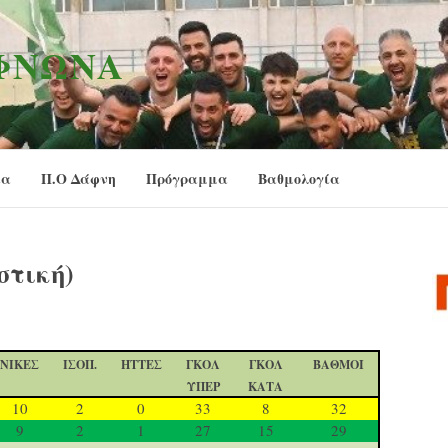
ΑΦΝΏΝΑ
ία
Π.Ο Δάφνη
Πρόγραμμα
Βαθμολογία
στική)
ΝΙΚΕΣ
ΙΣΟΠ.
ΗΤΤΕΣ
ΓΚΟΛ
ΓΚΟΛ
ΒΑΘΜΟΙ
ΥΠΕΡ
ΚΑΤΑ
10
2
0
33
8
32
9
2
1
27
15
29