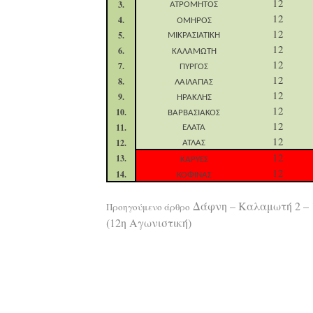
1
2
3.
ΑΤΡΟΜΗΤΟΣ
1
2
4.
ΟΜΗΡΟΣ
1
2
5.
ΜΙΚΡΑΣΙΑΤΙΚΗ
1
2
6.
ΚΑΛΑΜΩΤΗ
12
7.
ΠΥΡΓΟΣ
12
8.
ΛΑΙΛΑΠΑΣ
1
2
9.
ΗΡΑΚΛΗΣ
1
2
10.
ΒΑΡΒΑΣΙΑΚΟΣ
1
2
11.
ΕΛΑΤΑ
12
12.
ΑΤΛΑΣ
12
13.
ΚΑΡΥΕΣ
12
14.
ΚΟΦΙΝΑΣ
Διαβάστε
Δάφνη – Καλαμωτή 2 – 
Προηγούμενο άρθρο
(12η Αγωνιστική)
περισσότερ