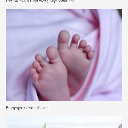
Στη Δάφνη ο Ευριπίδης Ακριβόπουλος
Ευχητηρια ανακοίνωση