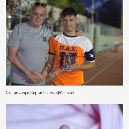
Στη Δάφνη ο Ευριπίδης Ακριβόπουλος