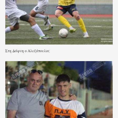
Στη Δάφνη ο Αλεξόπουλος