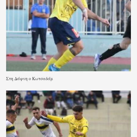
Στη Δάφνη ο Κωτσαδάμ