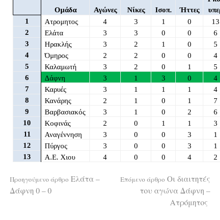
Ομάδα
Αγώνες
Νίκες
Ισοπ.
Ήττες
υπε
1
Ατρομητος
4
3
1
0
13
2
Ελάτα
3
3
0
0
6
3
Ηρακλής
3
2
1
0
5
4
Όμηρος
2
2
0
0
4
5
Καλαμωτή
3
2
0
1
5
6
Δάφνη
3
1
3
0
4
7
Καρυές
3
1
1
1
4
8
Κανάρης
2
1
0
1
7
9
Βαρβασιακός
3
1
0
2
6
10
Κοφινάς
2
0
1
1
3
11
Αναγέννηση
3
0
0
3
1
12
Πύργος
3
0
0
3
1
13
Α.Ε. Χιου
4
0
0
4
2
Διαβάστε
Ελάτα –
Οι διαιτητές
Προηγούμενο άρθρο
Επόμενο άρθρο
Δάφνη 0 – 0
του αγώνα Δάφνη –
Ατρόμητος
περισσότερα