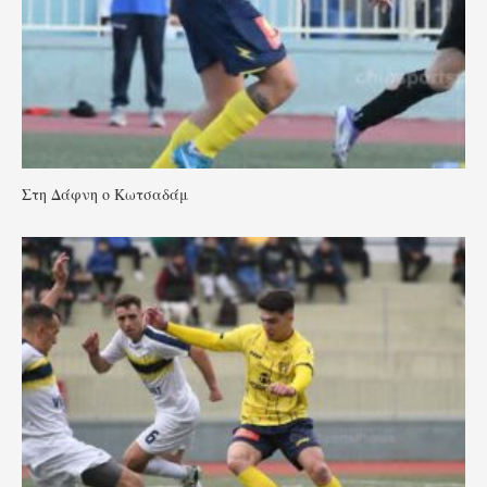
Στη Δάφνη ο Κωτσαδάμ