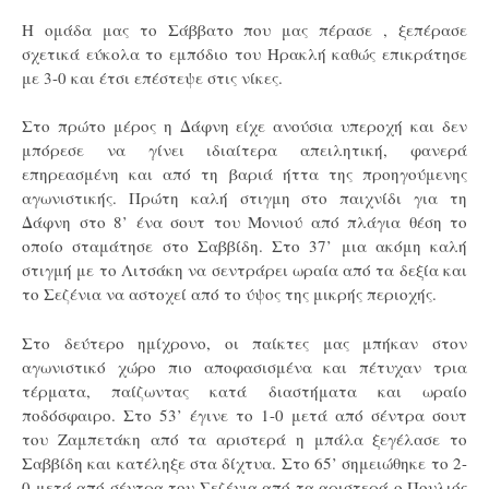
Η ομάδα μας το Σάββατο που μας πέρασε , ξεπέρασε
σχετικά εύκολα το εμπόδιο του Ηρακλή καθώς επικράτησε
με 3-0 και έτσι επέστεψε στις νίκες.
Στο πρώτο μέρος η Δάφνη είχε ανούσια υπεροχή και δεν
μπόρεσε να γίνει ιδιαίτερα απειλητική, φανερά
επηρεασμένη και από τη βαριά ήττα της προηγούμενης
αγωνιστικής. Πρώτη καλή στιγμη στο παιχνίδι για τη
Δάφνη στο 8’ ένα σουτ του Μονιού από πλάγια θέση το
οποίο σταμάτησε στο Σαββίδη. Στο 37’ μια ακόμη καλή
στιγμή με το Λιτσάκη να σεντράρει ωραία από τα δεξία και
το Σεζένια να αστοχεί από το ύψος της μικρής περιοχής.
Στο δεύτερο ημίχρονο, οι παίκτες μας μπήκαν στον
αγωνιστικό χώρο πιο αποφασισμένα και πέτυχαν τρια
τέρματα, παίζωντας κατά διαστήματα και ωραίο
ποδόσφαιρο. Στο 53’ έγινε το 1-0 μετά από σέντρα σουτ
του Ζαμπετάκη από τα αριστερά η μπάλα ξεγέλασε το
Σαββίδη και κατέληξε στα δίχτυα. Στο 65’ σημειώθηκε το 2-
0 μετά από σέντρα του Σεζένια από τα αριστερά ο Πουλιός