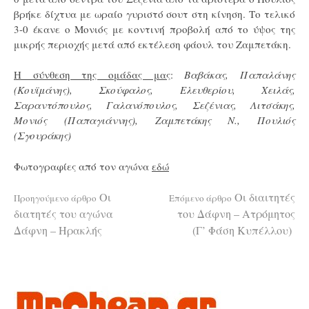
βρήκε δίχτυα με ωραίο γυριστό σουτ στη κίνηση. Το τελικό
3-0 έκανε ο Μονιός με κοντινή προβολή από το ύψος της
μικρής περιοχής μετά από εκτέλεση φάουλ του Ζαμπετάκη.
Η σύνθεση της ομάδας μας
:
Βαβάκας, Παπαλάνης
(Κουϊμάνης), Σκούφαλος, Ελευθερίου, Χειλάς,
Σαραντόπουλος, Γαλανόπουλος, Σεζένιας, Λιτσάκης,
Μονιός (Παπαγιάννης), Ζαμπετάκης Ν., Πουλιός
(Σγουράκης)
Φωτογραφίες από τον αγώνα
εδώ
Διαβάστε
Οι
Οι διαιτητές
Προηγούμενο άρθρο
Επόμενο άρθρο
διατητές του αγώνα
του Δάφνη – Ατρόμητος
Δάφνη – Ηρακλής
(Γ’ Φάση Κυπέλλου)
περισσότερα