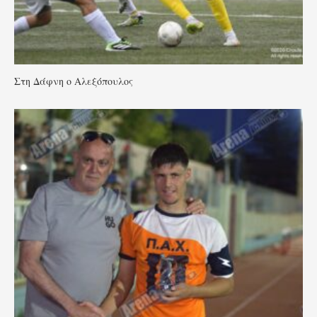
Στη Δάφνη ο Αλεξόπουλος