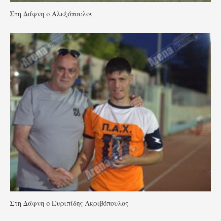
Στη Δάφνη ο Αλεξόπουλος
Στη Δάφνη ο Ευριπίδης Ακριβόπουλος