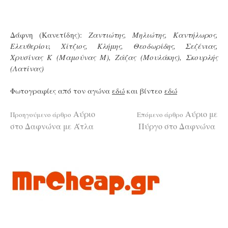
Δάφνη (Κανετίδης):
Ζαντιώτης, Μηλιώτης, Καντήλωρος,
Ελευθερίου, Χίτζιος, Κλήμης, Θεοδωρίδης, Σεζένιας,
Χρυσίνας Κ (Μαμούνας Μ), Ζάζας (Μουλάκης), Σκουρλής
(Λατίνας)
Φωτογραφίες από τον αγώνα
εδώ
και βίντεο
εδώ
Διαβάστε
Αύριο
Αύριο με
Προηγούμενο άρθρο
Επόμενο άρθρο
στο Δαφνώνα με Άτλα
Πύργο στο Δαφνώνα
περισσότερα