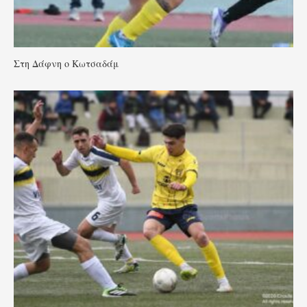
Στη Δάφνη ο Κωτσαδάμ