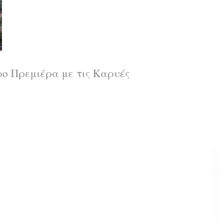
ρο
Πρεμιέρα με τις Καρυές
α