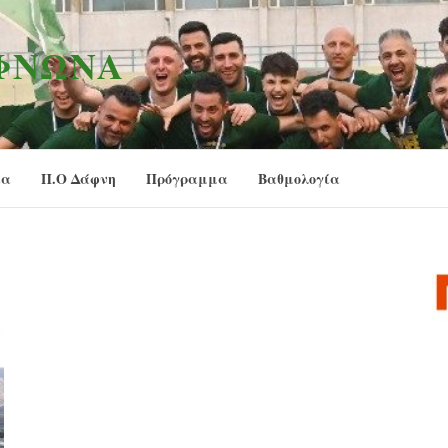
ΑΦΝΏΝΑ
ία
Π.Ο Δάφνη
Πρόγραμμα
Βαθμολογία