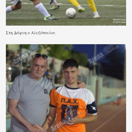
Στη Δάφνη ο Αλεξόπουλος