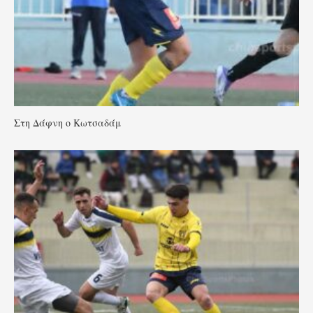
Στη Δάφνη ο Κωτσαδάμ