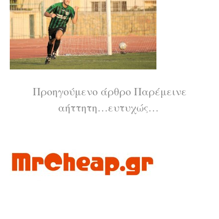
Διαβάστε
Προηγούμενο άρθρο
Παρέμεινε
αήττητη…ευτυχώς…
περισσότερα