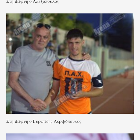
Στη Δάφνη ο Αλεξόπουλος
Στη Δάφνη ο Ευριπίδης Ακριβόπουλος