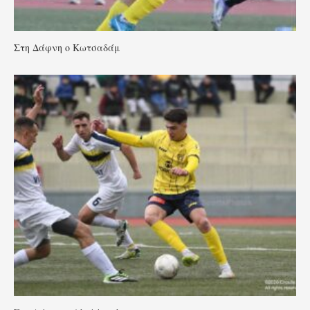
Στη Δάφνη ο Κωτσαδάμ