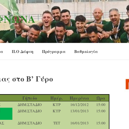
ΑΦΝΏΝΑ
ία
Π.Ο Δάφνη
Πρόγραμμα
Βαθμολογία
ας στο Β’ Γύρο
Γήπεδο
Ημέρ.
Ημερ/νια
Ώρα
Σ
ΔΗΜ.ΣΤΑΔΙΟ
ΚΥΡ
16/12/2012
15:00
Η
ΔΗΜ.ΣΤΑΔΙΟ
ΚΥΡ
13/01/2013
15:00
ΑΣ
ΔΗΜ.ΣΤΑΔΙΟ
ΤΕΤ
16/01/2013
15:00