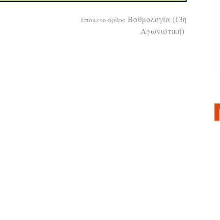
Βαθμολογία (13η
Επόμενο άρθρο
Αγωνιστική)
α