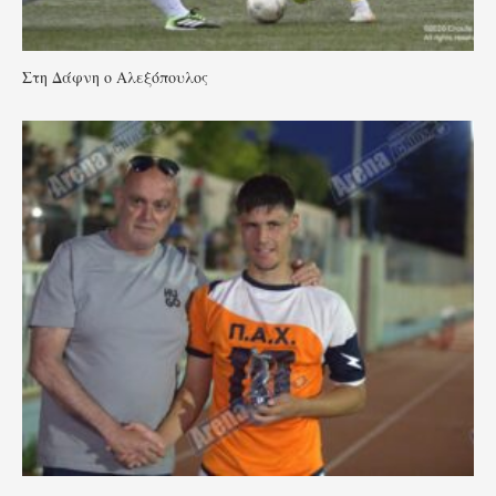
Στη Δάφνη ο Αλεξόπουλος