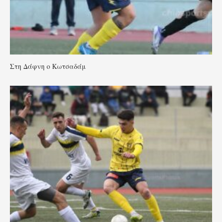
Στη Δάφνη ο Κωτσαδάμ