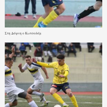
Στη Δάφνη ο Κωτσαδάμ