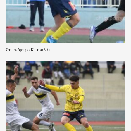
Στη Δάφνη ο Κωτσαδάμ