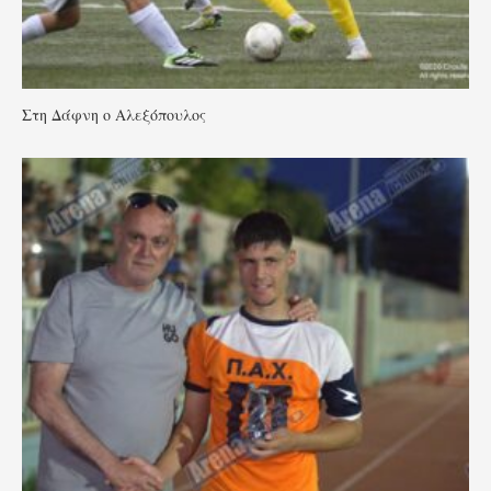
Στη Δάφνη ο Αλεξόπουλος