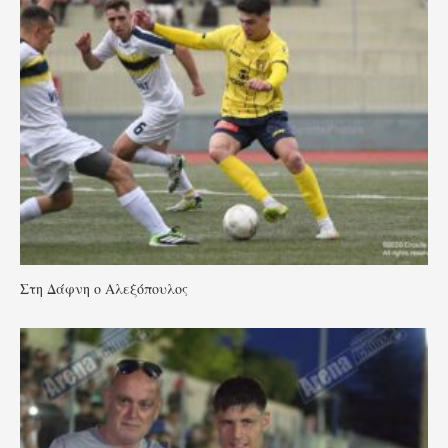
Στη Δάφνη ο Αλεξόπουλος