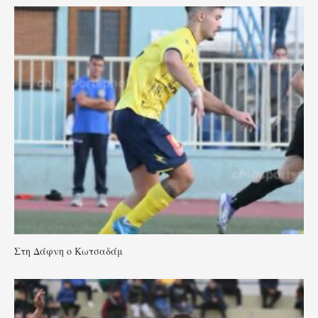
Στη Δάφνη ο Κωτσαδάμ