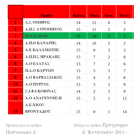
Ομάδα
Αγώνες
Νίκες
Ισοπ.
Ήττες
Α.Σ
O
ΜΗΡΟΣ
1
14
12
0
2
Α.Π.Σ ΑΤΡΟΜΗΤΟΣ
3
15
1
1
2
2
Π.Ο ΔΑΦΝΗ
2
1
5
10
3
2
Α.Π.Ο ΚΑΝΑΡΗΣ
4
14
10
2
2
Α.Ε ΚΑΛΑΜΩΤΗΣ
5
1
5
9
3
3
Α.Π.Π.Σ ΗΡΑΚΛΗΣ
6
1
5
7
2
6
Α.Ο ΕΛΑΤΑΣ
8
1
5
7
2
6
Π.Α.Ο ΚΑΡΥΩΝ
7
15
5
3
7
Α.Ο ΒΑΡΒΑΣΙΑΚΟΣ
9
1
5
4
3
8
Α.Ο ΠΥΡΓΟΣ
10
15
3
3
9
Σ.Ι.Φ.Ι ΚΟΦΙΝΑΣ
11
1
4
2
3
9
Α.Ο ΑΝΑΓΕΝΝΗΣΗ
12
15
2
1
12
Α.Ε.ΧΙΟΥ/
ΒΡΟΝΤΑΔΟΥ
13
15
0
1
1
4
Διαβάστε
Πρόγραμμα
Προηγούμενο άρθρο
Επόμενο άρθρο
Πρόγραμμα Α’
Α’ Κατηγορίας 2011 –