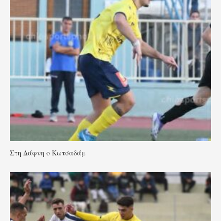
Στη Δάφνη ο Κωτσαδάμ