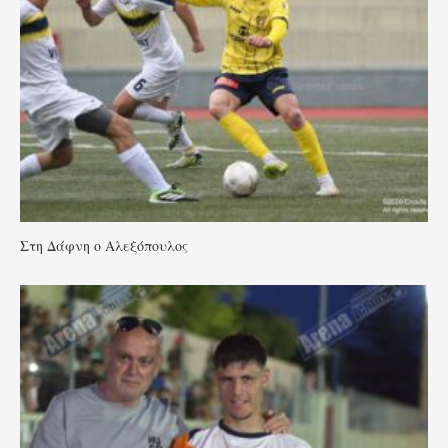
Στη Δάφνη ο Αλεξόπουλος