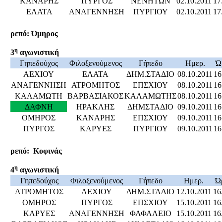
ΚΑΝΑΡΗΣ
ΠΥΡΓΟΣ
ΝΕΝΗΤΩΝ
02.10.2011
17
ΕΛΑΤΑ
ΑΝΑΓΕΝΝΗΣΗ
ΠΥΡΓΙΟΥ
02.10.2011
17
ρεπό: Όμηρος
η
3
αγωνιστική
Γηπεδούχος
Φιλοξενούμενος
Γήπεδο
Ημερ.
Ώ
ΑΕΧΙΟΥ
ΕΛΑΤΑ
ΔΗΜ.ΣΤΑΔΙΟ
08.10.2011
16
ΑΝΑΓΕΝΝΗΣΗ
ΑΤΡΟΜΗΤΟΣ
ΕΠΣΧΙΟΥ
08.10.2011
16
ΚΑΛΑΜΩΤΗ
ΒΑΡΒΑΣΙΑΚΟΣ
ΚΑΛΑΜΩΤΗΣ
08.10.2011
16
ΔΑΦΝΗ
ΗΡΑΚΛΗΣ
ΔΗΜΣΤΑΔΙΟ
09.10.2011
16
ΟΜΗΡΟΣ
ΚΑΝΑΡΗΣ
ΕΠΣΧΙΟΥ
09.10.2011
16
ΠΥΡΓΟΣ
ΚΑΡΥΕΣ
ΠΥΡΓΙΟΥ
09.10.2011
16
ρεπό: Κοφινάς
η
4
αγωνιστική
Γηπεδούχος
Φιλοξενούμενος
Γήπεδο
Ημερ.
Ώ
ΑΤΡΟΜΗΤΟΣ
ΑΕΧΙΟΥ
ΔΗΜ.ΣΤΑΔΙΟ
12.10.2011
16
ΟΜΗΡΟΣ
ΠΥΡΓΟΣ
ΕΠΣΧΙΟΥ
15.10.2011
16
ΚΑΡΥΕΣ
ΑΝΑΓΕΝΝΗΣΗ
ΦΑΦΑΛΕΙΟ
15.10.2011
16