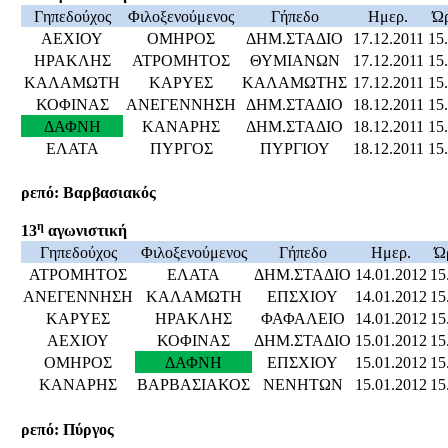
Γηπεδούχος
Φιλοξενούμενος
Γήπεδο
Ημερ.
Ώ
ΑΕΧΙΟΥ
ΟΜΗΡΟΣ
ΔΗΜ.ΣΤΑΔΙΟ
17.12.2011
15
ΗΡΑΚΛΗΣ
ΑΤΡΟΜΗΤΟΣ
ΘΥΜΙΑΝΩΝ
17.12.2011
15
ΚΑΛΑΜΩΤΗ
ΚΑΡΥΕΣ
ΚΑΛΑΜΩΤΗΣ
17.12.2011
15
ΚΟΦΙΝΑΣ
ΑΝΕΓΕΝΝΗΣΗ
ΔΗΜ.ΣΤΑΔΙΟ
18.12.2011
15
ΔΑΦΝΗ
ΚΑΝΑΡΗΣ
ΔΗΜ.ΣΤΑΔΙΟ
18.12.2011
15
ΕΛΑΤΑ
ΠΥΡΓΟΣ
ΠΥΡΓΙΟΥ
18.12.2011
15
ρεπό: Βαρβασιακός
η
13
αγωνιστική
Γηπεδούχος
Φιλοξενούμενος
Γήπεδο
Ημερ.
Ώ
ΑΤΡΟΜΗΤΟΣ
ΕΛΑΤΑ
ΔΗΜ.ΣΤΑΔΙΟ
14.01.2012
15
ΑΝΕΓΕΝΝΗΣΗ
ΚΑΛΑΜΩΤΗ
ΕΠΣΧΙΟΥ
14.01.2012
15
ΚΑΡΥΕΣ
ΗΡΑΚΛΗΣ
ΦΑΦΑΛΕΙΟ
14.01.2012
15
ΑΕΧΙΟΥ
ΚΟΦΙΝΑΣ
ΔΗΜ.ΣΤΑΔΙΟ
15.01.2012
15
ΟΜΗΡΟΣ
ΔΑΦΝΗ
ΕΠΣΧΙΟΥ
15.01.2012
15
ΚΑΝΑΡΗΣ
ΒΑΡΒΑΣΙΑΚΟΣ
ΝΕΝΗΤΩΝ
15.01.2012
15
ρεπό: Πύργος