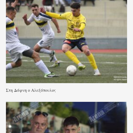
Στη Δάφνη ο Αλεξόπουλος