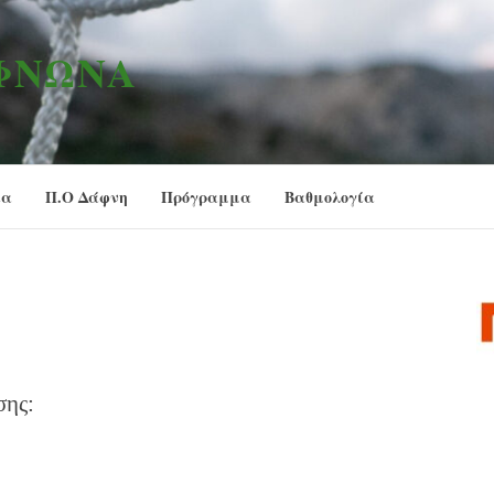
ΑΦΝΏΝΑ
ία
Π.Ο Δάφνη
Πρόγραμμα
Βαθμολογία
σης: