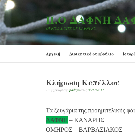
Μετάβαση
στο
Π.Ο ΔΆΦΝΗ Δ
περιεχόμενο
OFFICIAL SITE OF DAFNI FC
Αρχική
Διοικητικό συμβούλιο
Ιστορ
Κλήρωση Κυπέλλου
Συγγραφέας:
podafni
στις
08/11/2011
Τα ζευγάρια της προημιτελικής φά
ΔΑΦΝΗ
– ΚΑΝΑΡΗΣ
ΟΜΗΡΟΣ – ΒΑΡΒΑΣΙΑΚΟΣ