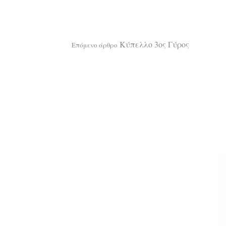
Κύπελλο 3ος Γύρος
Επόμενο άρθρο
α