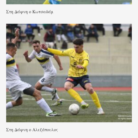
Στη Δάφνη ο Κωτσαδάμ
Στη Δάφνη ο Αλεξόπουλος