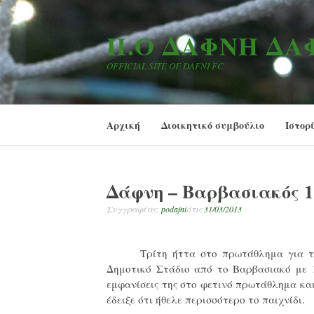
Μετάβαση
στο
Π.Ο ΔΆΦΝΗ Δ
περιεχόμενο
OFFICIAL SITE OF DAFNI FC
Αρχική
Διοικητικό συμβούλιο
Ιστορ
Δάφνη – Βαρβασιακός 1 
Συγγραφέας:
podafni
στις
31/03/2013
Τρίτη ήττα στο πρωτάθλημα για τ
Δημοτικό Στάδιο από το Βαρβασιακό με 1
εμφανίσεις της στο φετινό πρωτάθλημα και
έδειξε ότι ήθελε περισσότερο το παιχνίδι.