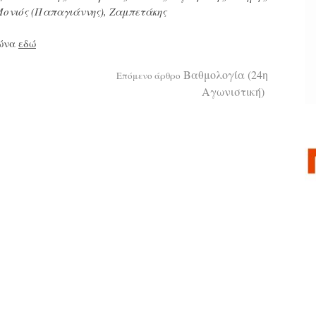
Μονιός (Παπαγιάννης), Ζαμπετάκης
γώνα
εδώ
Βαθμολογία (24η
Επόμενο άρθρο
Αγωνιστική)
α