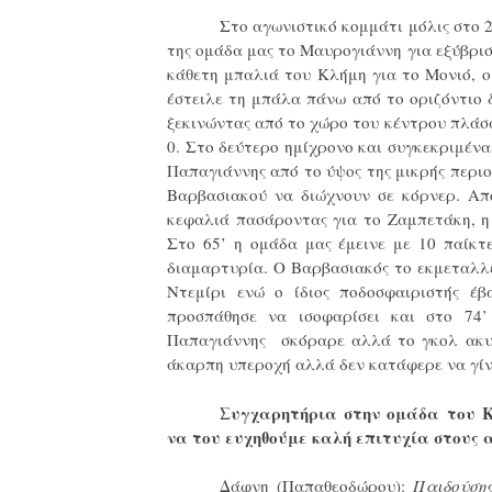
Στο αγωνιστικό κομμάτι μόλις στο 
της ομάδα μας το Μαυρογιάννη για εξύβρισ
κάθετη μπαλιά του Κλήμη για το Μονιό, 
έστειλε τη μπάλα πάνω από το οριζόντιο 
ξεκινώντας από το χώρο του κέντρου πλάσ
0.
Στο δεύτερο ημίχρονο και συγκεκριμέν
Παπαγιάννης από το ύψος της μικρής περι
Βαρβασιακού να διώχνουν σε κόρνερ. Απ
κεφαλιά πασάροντας για το Ζαμπετάκη, η
Στο 65’ η ομάδα μας έμεινε με 10 παίκτ
διαμαρτυρία. Ο Βαρβασιακός το εκμεταλλε
Ντεμίρι ενώ ο ίδιος ποδοσφαιριστής έ
προσπάθησε να ισοφαρίσει και στο 74
Παπαγιάννης σκόραρε αλλά το γκολ ακυρ
άκαρπη υπεροχή αλλά δεν κατάφερε να γίνε
Συγχαρητήρια στην ομάδα του 
να του ευχηθούμε καλή επιτυχία στους α
Δάφνη (Παπαθεοδώρου):
Παιδούσης