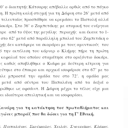
20’ ο διαιτητής Κάτσαρης απέβαλλε ορθώς από το πάγκο
η. Η πρώτη καλή στιγμή για τη Δάφνη στο 26’ μετά από
ο τελευταίος προσπάθησε να κρεμάσει το Πιστολή αλλά
δοκάρι. Στο 36’ ο Ζαμπετάκης με ατομική του ενέργεια
αρε από το ύψος της μεγάλης περιοχής και έκανε το 1-
α στο 62’ μετά από παράλληλη μπαλιά του Ζαμπετάκη ο
οχής δεν κατάφερε να σκοράρει με τους αμυντικούς του
ό την εκτέλεση του κόρνερ ο Κλήμης πήρε τη πρώτη
 κεφαλιά του οποίου σταμάτησε στο οριζόντιο δοκάρι.
ες καθώς αποβλήθηκε ο Κιάφα με δεύτερη κίτρινη για
ύτηκε στο έπακρο και αρχικά ισοφάρισε στο 67’ με το
βαλε μπροστά την ομάδα του στο 72’. η ομάδα μας
’ μετά από σέντρα του Παπαλάνη από τα δεξιά ο
ώθηκε ως οφσάιντ. Η Δάφνη μέχρι το τέλος είχε μια
ι ιδιαίτερα απειλητική και να ισοφαρίσει.
Κανάρη για τη κατάκτηση του πρωταθλήματος και
γώνες μπαράζ που θα δώσει για τη Γ’ Εθνική.
, Παπαλάνης, Σκούφαλος, Χειλάς, Σγουράκης, Κλήμης,