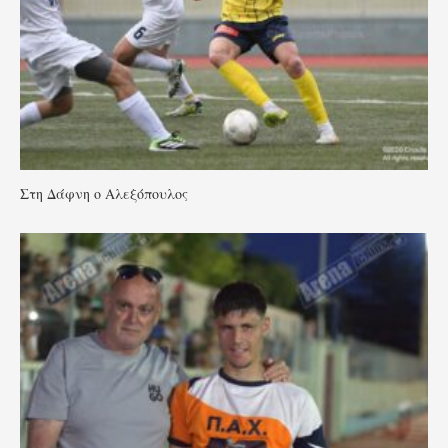
Στη Δάφνη ο Αλεξόπουλος