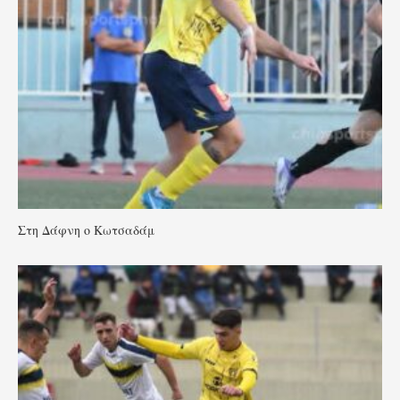
Στη Δάφνη ο Κωτσαδάμ