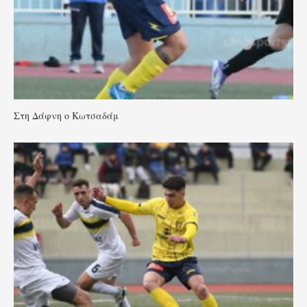
Στη Δάφνη ο Κωτσαδάμ