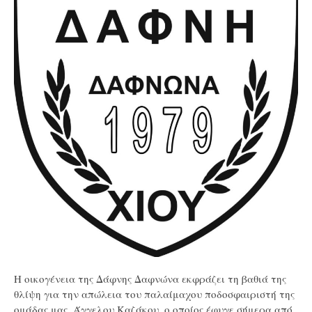
Η οικογένεια της Δάφνης Δαφνώνα εκφράζει τη βαθιά της
θλίψη για την απώλεια του παλαίμαχου ποδοσφαιριστή της
ομάδας μας, Άγγελου Καζάκου, ο οποίος έφυγε σήμερα από