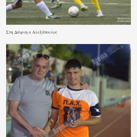
Στη Δάφνη ο Αλεξόπουλος