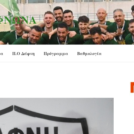
ΑΦΝΏΝΑ
ία
Π.Ο Δάφνη
Πρόγραμμα
Βαθμολογία