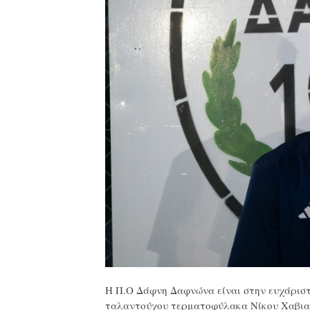
Η Π.Ο Δάφνη Δαφνώνα είναι στην ευχάριστ
ταλαντούχου τερματοφύλακα Νίκου Χαβιαρ