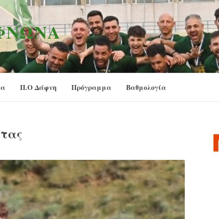
ΑΦΝΏΝΑ
ία
Π.Ο Δάφνη
Πρόγραμμα
Βαθμολογία
ήτας