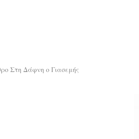
θρο
Στη Δάφνη ο Γιασεμής
α