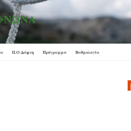
ΑΦΝΏΝΑ
ία
Π.Ο Δάφνη
Πρόγραμμα
Βαθμολογία