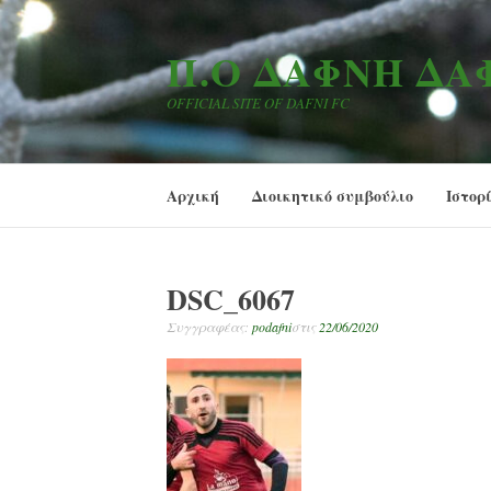
Μετάβαση
στο
Π.Ο ΔΆΦΝΗ Δ
περιεχόμενο
OFFICIAL SITE OF DAFNI FC
Αρχική
Διοικητικό συμβούλιο
Ιστορ
DSC_6067
Συγγραφέας:
podafni
στις
22/06/2020