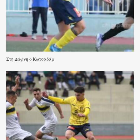
Στη Δάφνη ο Κωτσαδάμ