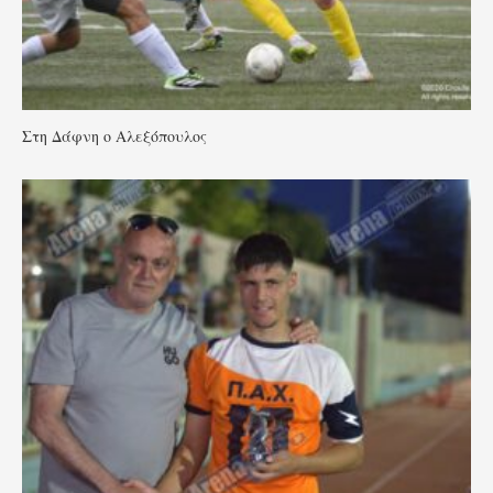
Στη Δάφνη ο Αλεξόπουλος