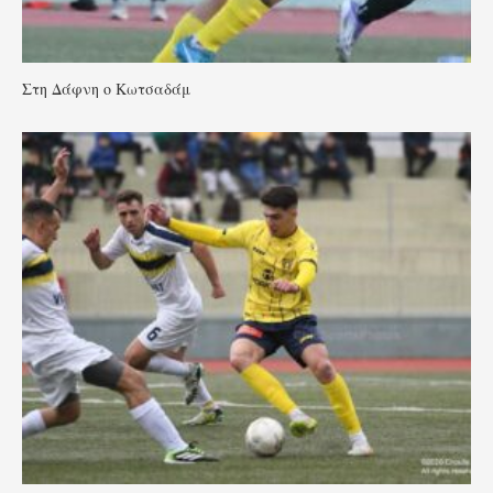
Στη Δάφνη ο Κωτσαδάμ