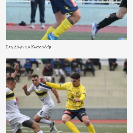
Στη Δάφνη ο Κωτσαδάμ