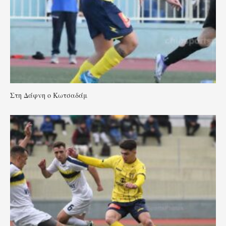
Στη Δάφνη ο Κωτσαδάμ