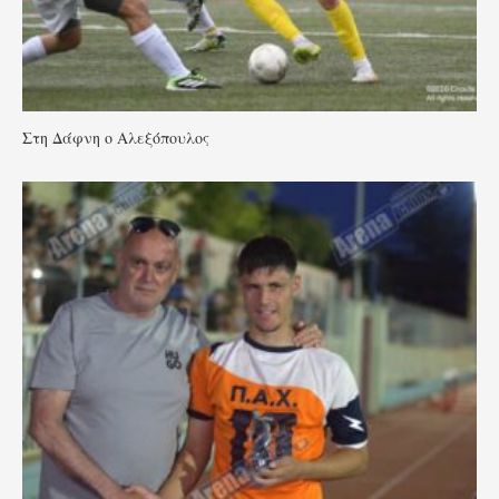
Στη Δάφνη ο Αλεξόπουλος