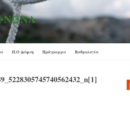
ΑΦΝΏΝΑ
ία
Π.Ο Δάφνη
Πρόγραμμα
Βαθμολογία
9_5228305745740562432_n[1]