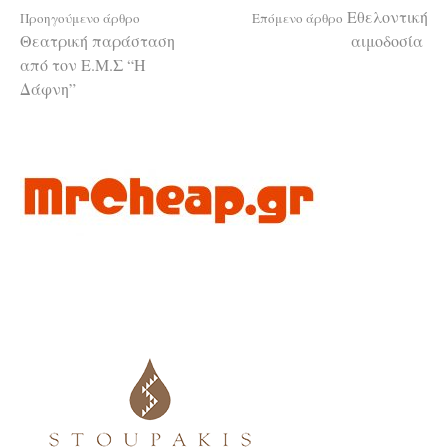
Διαβάστε
Εθελοντική
Προηγούμενο άρθρο
Επόμενο άρθρο
Θεατρική παράσταση
αιμοδοσία
από τον Ε.Μ.Σ “Η
περισσότερα
Δάφνη”