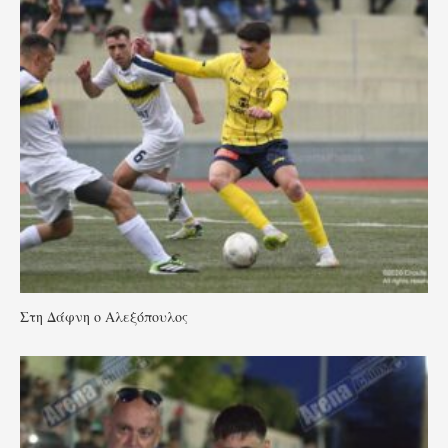
Στη Δάφνη ο Αλεξόπουλος