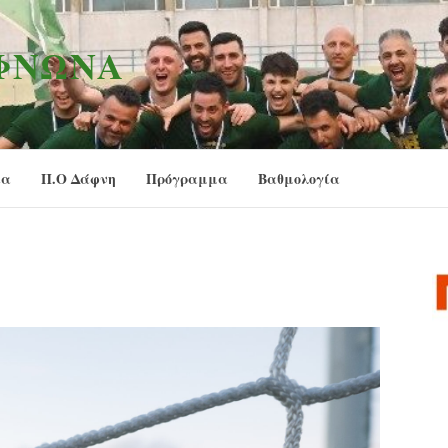
ΑΦΝΏΝΑ
ία
Π.Ο Δάφνη
Πρόγραμμα
Βαθμολογία