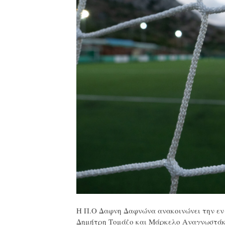
Η Π.Ο Δαφνη Δαφνώνα ανακοινώνει την εν 
Δημήτρη Τομάζο και Μάρκελο Αναγνωστάκη.