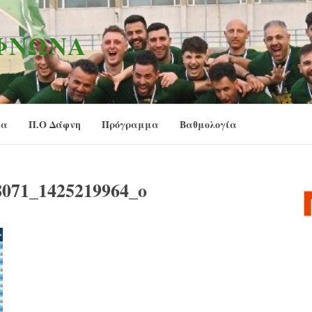
ΑΦΝΏΝΑ
ία
Π.Ο Δάφνη
Πρόγραμμα
Βαθμολογία
8071_1425219964_o