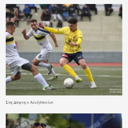
Στη Δάφνη ο Αλεξόπουλος