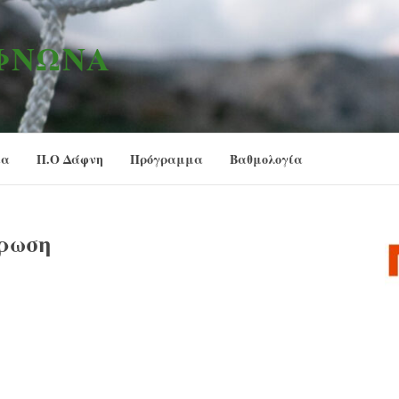
ΑΦΝΏΝΑ
ία
Π.Ο Δάφνη
Πρόγραμμα
Βαθμολογία
ρρωση