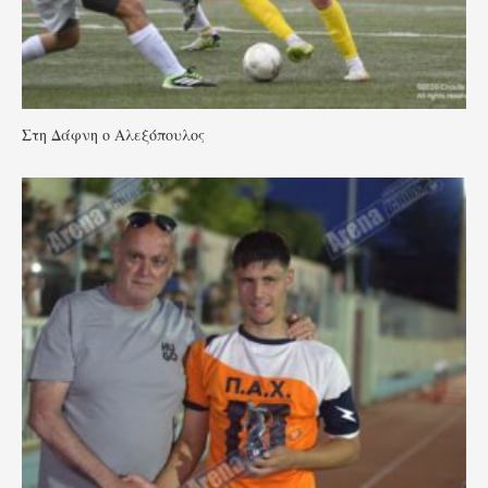
Στη Δάφνη ο Αλεξόπουλος