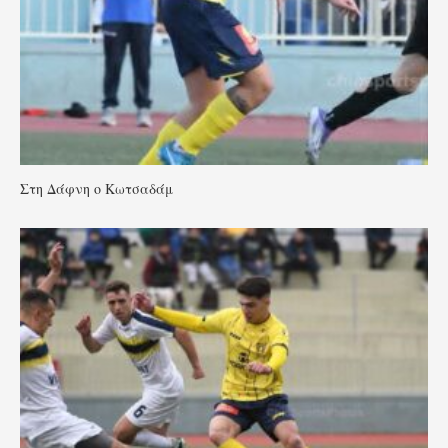
Στη Δάφνη ο Κωτσαδάμ