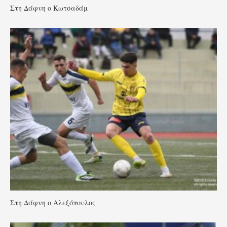
Στη Δάφνη ο Κωτσαδάμ
Στη Δάφνη ο Αλεξόπουλος